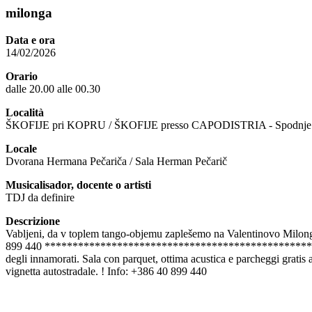
milonga
Data e ora
14/02/2026
Orario
dalle 20.00 alle 00.30
Località
ŠKOFIJE pri KOPRU / ŠKOFIJE presso CAPODISTRIA - Spodnje Š
Locale
Dvorana Hermana Pečariča / Sala Herman Pečarič
Musicalisador, docente o artisti
TDJ da definire
Descrizione
Vabljeni, da v toplem tango-objemu zaplešemo na Valentinovo Milongo 
899 440 ***************************************************** Co
degli innamorati. Sala con parquet, ottima acustica e parcheggi gratis 
vignetta autostradale. ! Info: +386 40 899 440