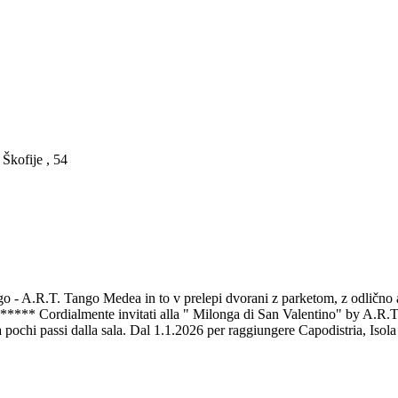
kofije , 54
- A.R.T. Tango Medea in to v prelepi dvorani z parketom, z odlično ak
rdialmente invitati alla " Milonga di San Valentino" by A.R.T. Ta
a pochi passi dalla sala. Dal 1.1.2026 per raggiungere Capodistria, Isola