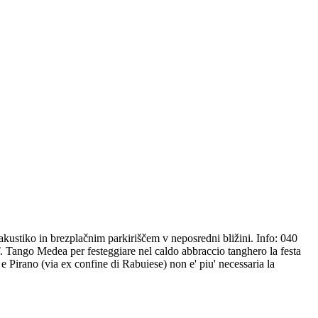
ustiko in brezplačnim parkiriščem v neposredni bližini. Info: 040
ngo Medea per festeggiare nel caldo abbraccio tanghero la festa
 e Pirano (via ex confine di Rabuiese) non e' piu' necessaria la